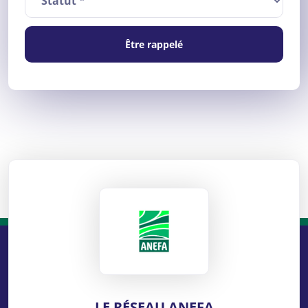
Être rappelé
ANEFA
LE RÉSEAU ANEFA