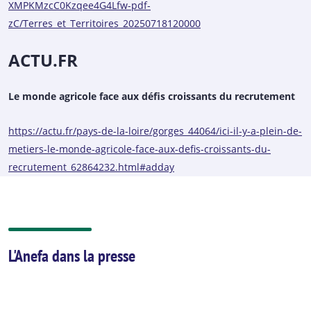
XMPKMzcC0Kzqee4G4Lfw-pdf-
zC/Terres_et_Territoires_20250718120000
ACTU.FR
Le monde agricole face aux défis croissants du recrutement
https://actu.fr/pays-de-la-loire/gorges_44064/ici-il-y-a-plein-de-
metiers-le-monde-agricole-face-aux-defis-croissants-du-
recrutement_62864232.html#adday
L'Anefa dans la presse