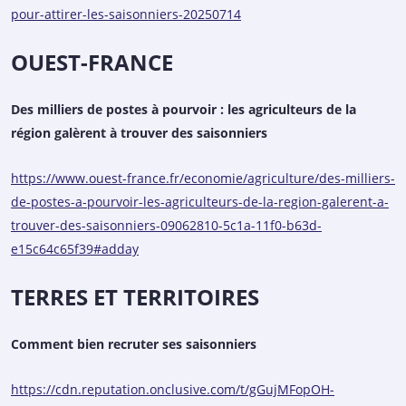
pour-attirer-les-saisonniers-20250714
OUEST-FRANCE
Des milliers de postes à pourvoir : les agriculteurs de la
région galèrent à trouver des saisonniers
https://www.ouest-france.fr/economie/agriculture/des-milliers-
de-postes-a-pourvoir-les-agriculteurs-de-la-region-galerent-a-
trouver-des-saisonniers-09062810-5c1a-11f0-b63d-
e15c64c65f39#adday
TERRES ET TERRITOIRES
Comment bien recruter ses saisonniers
https://cdn.reputation.onclusive.com/t/gGujMFopOH-