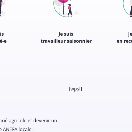
is
Je suis
J
é-e
travailleur saisonnier
en rec
[wpsl]
arié agricole et devenir un
e ANEFA locale.