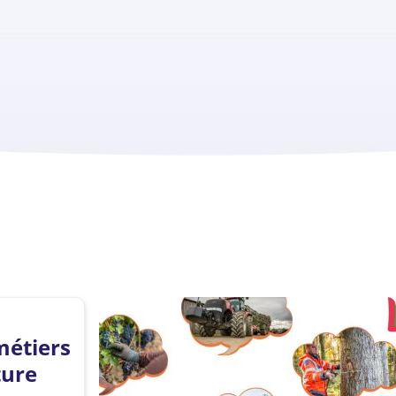
métiers
ture