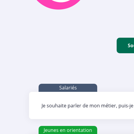
So
Salariés
Je souhaite parler de mon métier, puis-je 
Jeunes en orientation