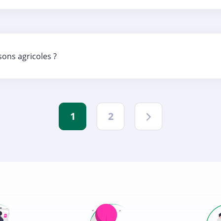
isons agricoles ?
1
2
Suivant