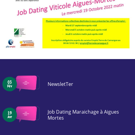
03
NewsletTer
Fév
Job Dating Maraichage à Aigues
19
Avr
Mortes