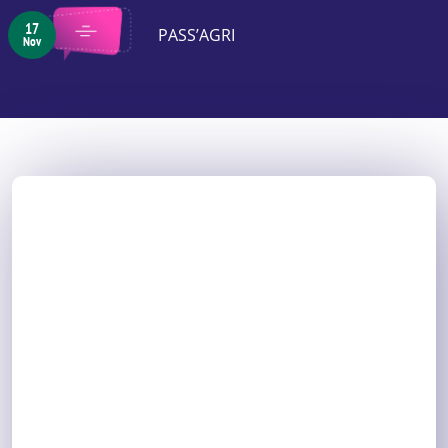
17
PASS’AGRI
Nov