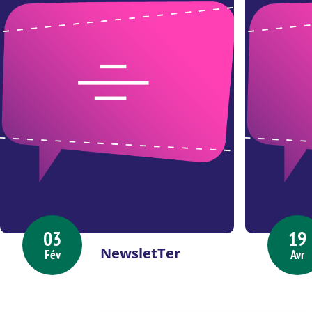
03
19
NewsletTer
Fév
Avr