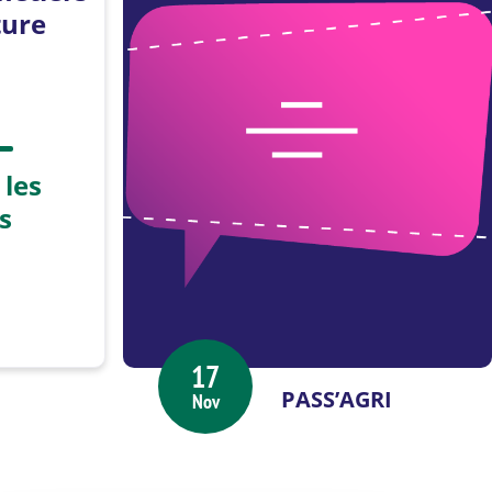
ture
 les
s
17
PASS’AGRI
Nov