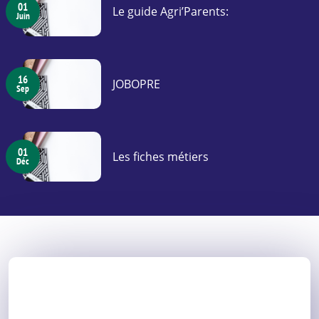
01
Le guide Agri’Parents:
Juin
16
JOBOPRE
Sep
01
Les fiches métiers
Déc