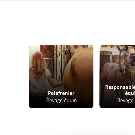
Responsable
Palefrenier
équ
Élevage équin
Élevage