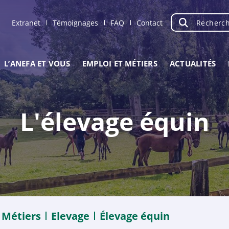
Recherche
OK
Extranet
Témoignages
FAQ
Contact
L’ANEFA ET VOUS
EMPLOI ET MÉTIERS
ACTUALITÉS
L'élevage équin
Métiers
Elevage
Élevage équin