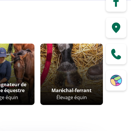
gnateur de
e équestre
Maréchal-ferrant
ge équin
Élevage équin