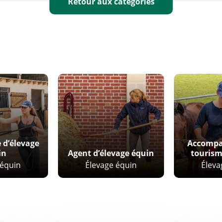
Retour aux catégories
 d’élevage
Accompa
in
Agent d’élevage équin
tourism
 équin
Élevage équin
Éleva