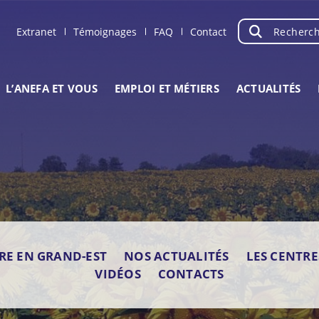
Recherche
OK
Extranet
Témoignages
FAQ
Contact
L’ANEFA ET VOUS
EMPLOI ET MÉTIERS
ACTUALITÉS
RE EN GRAND-EST
NOS ACTUALITÉS
LES CENTR
VIDÉOS
CONTACTS