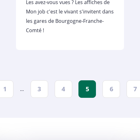
Les avez-vous vues ? Les affiches de
Mon job c'est le vivant s'invitent dans
les gares de Bourgogne-Franche-
Comté !
1
3
4
5
6
7
…
dent