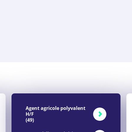
Agent agricole polyvalent
H/F
(49)