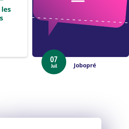
 les
s
07
Jobopré
Juil