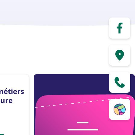
métiers
ture