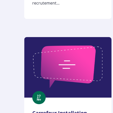
recrutement...
27
Fév
Carrefour Installation,