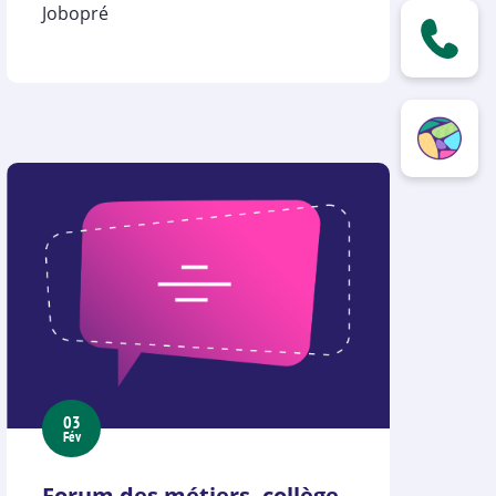
Jobopré
03
Fév
Forum des métiers, collège