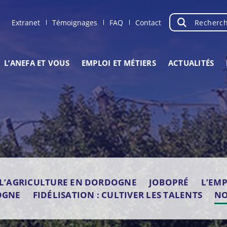
Recherche
OK
Extranet
Témoignages
FAQ
Contact
L’ANEFA ET VOUS
EMPLOI ET MÉTIERS
ACTUALITÉS
L’AGRICULTURE EN DORDOGNE
JOBOPRÉ
L’EM
OGNE
FIDÉLISATION : CULTIVER LES TALENTS
NO