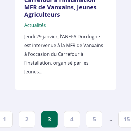
MFR de Vanxains, Jeunes
Agriculteurs
Actualités
Jeudi 29 janvier, l’ANEFA Dordogne
est intervenue à la MFR de Vanxains
à l’occasion du Carrefour à
l’installation, organisé par les
Jeunes...
1
2
3
4
5
15
…
dent