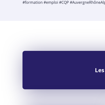
#formation #emploi #CQP #AuvergneRhôneAlpe
Les