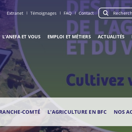
Recherche
OK
Extranet
Témoignages
FAQ
Contact
L’ANEFA ET VOUS
EMPLOI ET MÉTIERS
ACTUALITÉS
FRANCHE-COMTÉ
L’AGRICULTURE EN BFC
NOS A