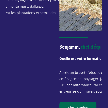
lans
d’a
du 
es
ter
vég
Benjamin,
chef d'équipe paysagiste
Quelle est votre formation ?
Après un brevet d’études professionnelles en
aménagement paysager, j’ai poursuivi en Bac Pro puis en
BTS par l’alternance. J’ai ensuite été embauché par une
entreprise qui m’avait accueilli en formation. […]
Lire la suite