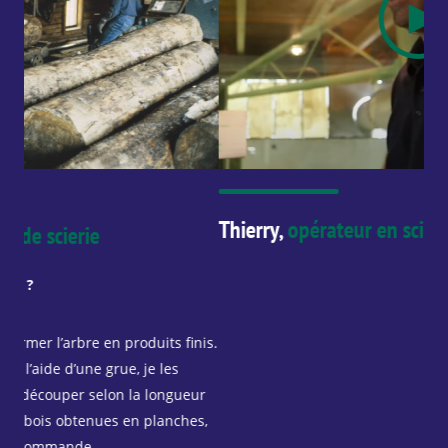
Thierry,
opérateur en scierie
Do
En 
nis.
Mon
Je 
ur
app
s,
dés
che